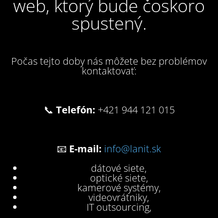
web, ktorý bude čoskoro
spustený.
Počas tejto doby nás môžete bez problémov
kontaktovať:
📞
Telefón:
+421 944 121 015
📧
E-mail:
info@lanit.sk
dátové siete,
optické siete,
kamerové systémy,
videovrátniky,
IT outsourcing,