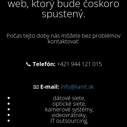
web, ktorý bude čoskoro
spustený.
Počas tejto doby nás môžete bez problémov
kontaktovať:
📞
Telefón:
+421 944 121 015
📧
E-mail:
info@lanit.sk
dátové siete,
optické siete,
kamerové systémy,
videovrátniky,
IT outsourcing,