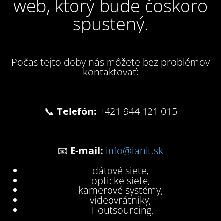
web, ktorý bude čoskoro
spustený.
Počas tejto doby nás môžete bez problémov
kontaktovať:
📞
Telefón:
+421 944 121 015
📧
E-mail:
info@lanit.sk
dátové siete,
optické siete,
kamerové systémy,
videovrátniky,
IT outsourcing,