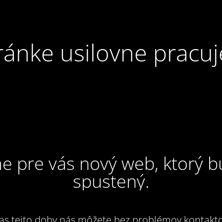
ránke usilovne pracuj
e pre vás nový web, ktorý 
spustený.
as tejto doby nás môžete bez problémov kontakto