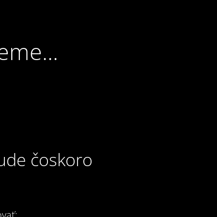
eme...
bude čoskoro
vať: