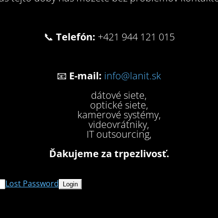
📞
Telefón:
+421 944 121 015
📧
E-mail:
info@lanit.sk
dátové siete,
optické siete,
kamerové systémy,
videovrátniky,
IT outsourcing,
Ďakujeme za trpezlivosť.
Lost Password