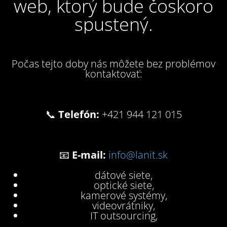
web, ktorý bude čoskoro
spustený.
Počas tejto doby nás môžete bez problémov
kontaktovať:
📞
Telefón:
+421 944 121 015
📧
E-mail:
info@lanit.sk
dátové siete,
optické siete,
kamerové systémy,
videovrátniky,
IT outsourcing,