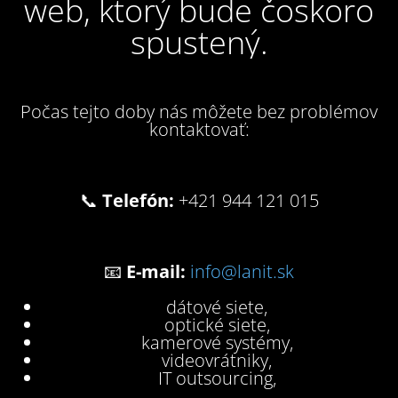
web, ktorý bude čoskoro
spustený.
Počas tejto doby nás môžete bez problémov
kontaktovať:
📞
Telefón:
+421 944 121 015
📧
E-mail:
info@lanit.sk
dátové siete,
optické siete,
kamerové systémy,
videovrátniky,
IT outsourcing,