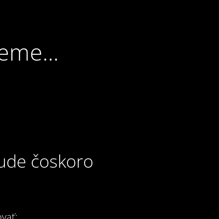
eme...
bude čoskoro
vať: