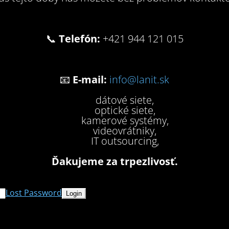
📞
Telefón:
+421 944 121 015
📧
E-mail:
info@lanit.sk
dátové siete,
optické siete,
kamerové systémy,
videovrátniky,
IT outsourcing,
Ďakujeme za trpezlivosť.
Lost Password