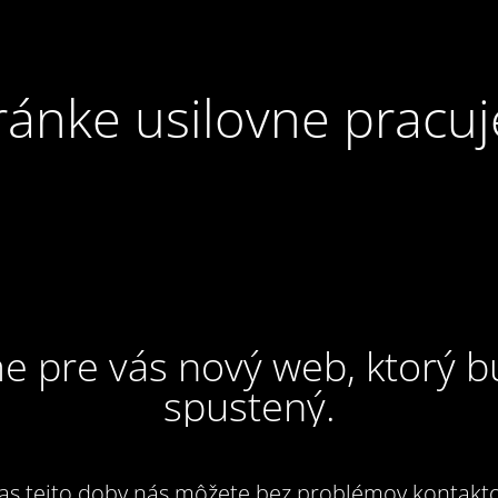
ránke usilovne pracuj
e pre vás nový web, ktorý 
spustený.
as tejto doby nás môžete bez problémov kontakto