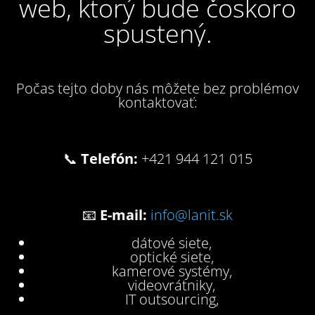
web, ktorý bude čoskoro
spustený.
Počas tejto doby nás môžete bez problémov
kontaktovať:
📞
Telefón:
+421 944 121 015
📧
E-mail:
info@lanit.sk
dátové siete,
optické siete,
kamerové systémy,
videovrátniky,
IT outsourcing,