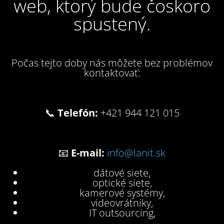
web, ktorý bude čoskoro
spustený.
Počas tejto doby nás môžete bez problémov
kontaktovať:
📞
Telefón:
+421 944 121 015
📧
E-mail:
info@lanit.sk
dátové siete,
optické siete,
kamerové systémy,
videovrátniky,
IT outsourcing,