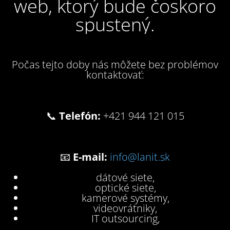
web, ktorý bude čoskoro
spustený.
Počas tejto doby nás môžete bez problémov
kontaktovať:
📞
Telefón:
+421 944 121 015
📧
E-mail:
info@lanit.sk
dátové siete,
optické siete,
kamerové systémy,
videovrátniky,
IT outsourcing,