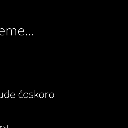
eme...
bude čoskoro
vať: