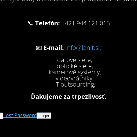
📞
Telefón:
+421 944 121 015
📧
E-mail:
info@lanit.sk
dátové siete,
optické siete,
kamerové systémy,
videovrátniky,
IT outsourcing,
Ďakujeme za trpezlivosť.
Lost Password