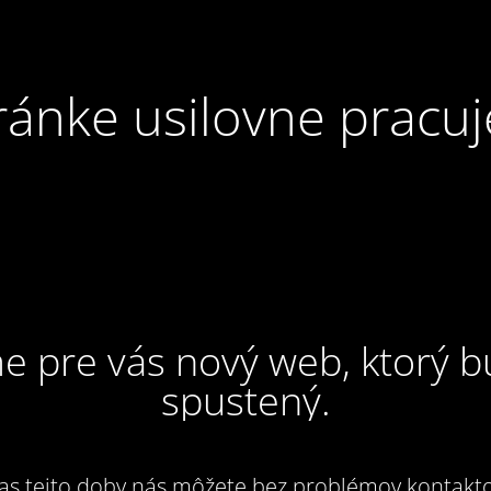
ránke usilovne pracuj
e pre vás nový web, ktorý 
spustený.
as tejto doby nás môžete bez problémov kontakto