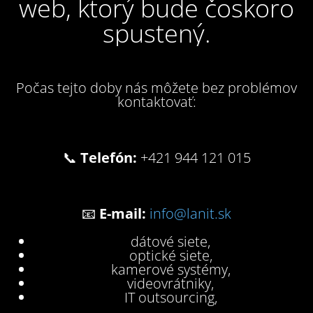
web, ktorý bude čoskoro
spustený.
Počas tejto doby nás môžete bez problémov
kontaktovať:
📞
Telefón:
+421 944 121 015
📧
E-mail:
info@lanit.sk
dátové siete,
optické siete,
kamerové systémy,
videovrátniky,
IT outsourcing,