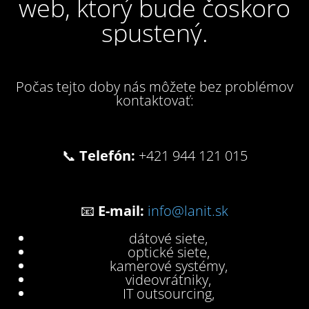
web, ktorý bude čoskoro
spustený.
Počas tejto doby nás môžete bez problémov
kontaktovať:
📞
Telefón:
+421 944 121 015
📧
E-mail:
info@lanit.sk
dátové siete,
optické siete,
kamerové systémy,
videovrátniky,
IT outsourcing,