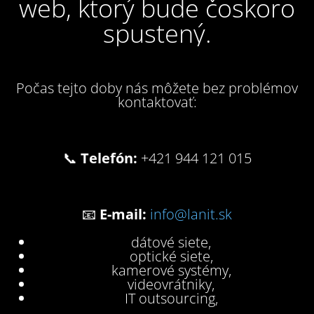
web, ktorý bude čoskoro
spustený.
Počas tejto doby nás môžete bez problémov
kontaktovať:
📞
Telefón:
+421 944 121 015
📧
E-mail:
info@lanit.sk
dátové siete,
optické siete,
kamerové systémy,
videovrátniky,
IT outsourcing,