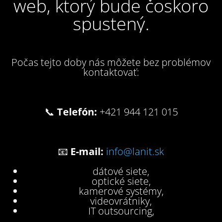
web, ktorý bude čoskoro
spustený.
Počas tejto doby nás môžete bez problémov
kontaktovať:
📞
Telefón:
+421 944 121 015
📧
E-mail:
info@lanit.sk
dátové siete,
optické siete,
kamerové systémy,
videovrátniky,
IT outsourcing,