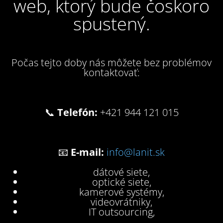
web, ktorý bude čoskoro
spustený.
Počas tejto doby nás môžete bez problémov
kontaktovať:
📞
Telefón:
+421 944 121 015
📧
E-mail:
info@lanit.sk
dátové siete,
optické siete,
kamerové systémy,
videovrátniky,
IT outsourcing,