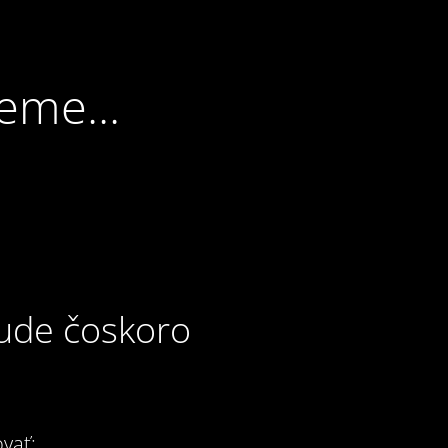
eme...
bude čoskoro
vať: