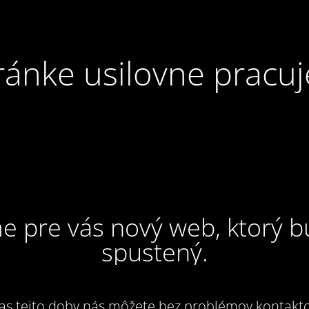
ránke usilovne pracuj
e pre vás nový web, ktorý 
spustený.
as tejto doby nás môžete bez problémov kontakto