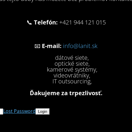
📞
Telefón:
+421 944 121 015
📧
E-mail:
info@lanit.sk
dátové siete,
optické siete,
kamerové systémy,
videovrátniky,
IT outsourcing,
Ďakujeme za trpezlivosť.
Lost Password