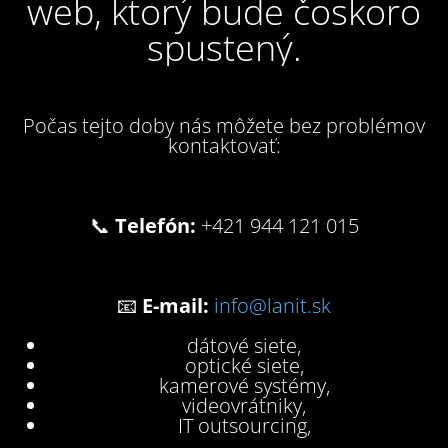
web, ktorý bude čoskoro
spustený.
Počas tejto doby nás môžete bez problémov
kontaktovať:
📞
Telefón:
+421 944 121 015
📧
E-mail:
info@lanit.sk
dátové siete,
optické siete,
kamerové systémy,
videovrátniky,
IT outsourcing,